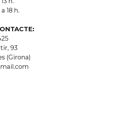
 13 h.
 a 18 h.
CONTACTE:
425
ir, 93
s (Girona)
gmail.com