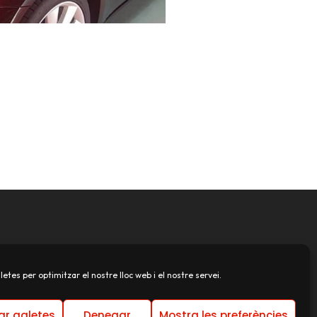
letes per optimitzar el nostre lloc web i el nostre servei.
ar galetes
Denegar
Mostra les preferències