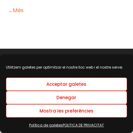
…
Més
BLOG
Utilitzem galetes per optimitzar el nostre lloc web i el nostre servei.
NOTA LEGAL
POLITICA DE PRIVACITAT
Acceptar galetes
POLÍTICA DE GALETES (EU)
Denegar
Mostra les preferències
Knet Wash & Detail
Política de galetes
POLITICA DE PRIVACITAT